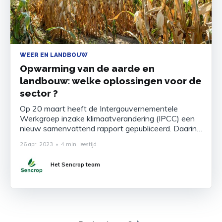
WEER EN LANDBOUW
Opwarming van de aarde en
landbouw: welke oplossingen voor de
sector ?
Op 20 maart heeft de Intergouvernementele
Werkgroep inzake klimaatverandering (IPCC) een
nieuw samenvattend rapport gepubliceerd. Daarin
worden opnieuw de gevolgen van de
26 apr. 2023
•
4 min. leestijd
klimaatverandering en de oplossingen om die aan
te pakken in detail beschreven. Het staat vast: de
Het Sencrop team
temperatuur van het aardoppervlak is met +1,1°C
gestegen ten opzichte