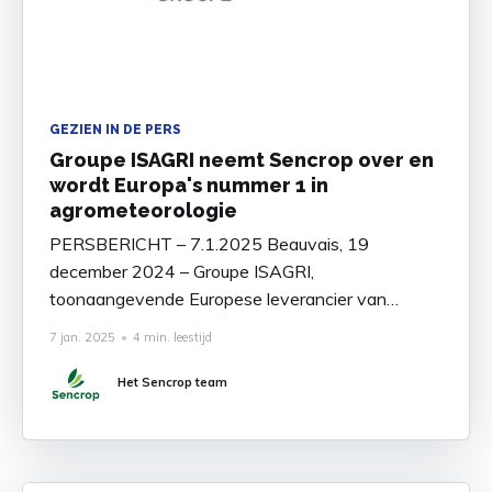
GEZIEN IN DE PERS
Groupe ISAGRI neemt Sencrop over en
wordt Europa's nummer 1 in
agrometeorologie
PERSBERICHT – 7.1.2025 Beauvais, 19
december 2024 – Groupe ISAGRI,
toonaangevende Europese leverancier van
digitale oplossingen voor de landbouw, kondigt de
7 jan. 2025
•
4 min. leestijd
overname van Sencrop aan, een innovatief Frans
bedrijf gespecialiseerd in weer- en
Het Sencrop team
irrigatieoplossingen op perceelsniveau. Dankzij
deze strategische overname positioneert Isagri
zich als marktleider in Europa voor
samenwerkende agrometeorologische