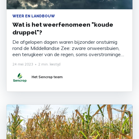
WEER EN LANDBOUW
Wat is het weerfenomeen "koude
druppel"?
De afgelopen dagen waren bijzonder onstuimig
rond de Middellandse Zee: zware onweersbuien,
een terugkeer van de regen, soms overstromingen.
Wat is de oorzaak? Een koude druppel die boven
24 mei 2023
•
2 min. leestijd
Italië terechtkwam. De koude druppel is een
meteorologisch verschijnsel dat goed bekend is bij
Het Sencrop team
meteorologen en bijzonder nauwlettend in de
gaten wordt