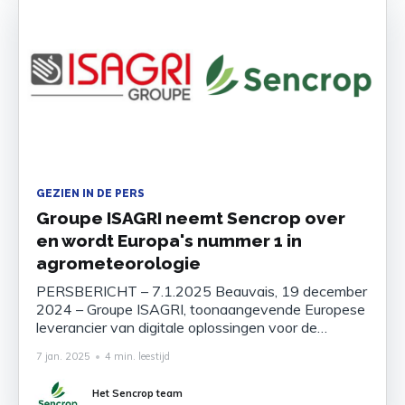
GEZIEN IN DE PERS
Groupe ISAGRI neemt Sencrop over
en wordt Europa's nummer 1 in
agrometeorologie
PERSBERICHT – 7.1.2025 Beauvais, 19 december
2024 – Groupe ISAGRI, toonaangevende Europese
leverancier van digitale oplossingen voor de
landbouw, kondigt de overname van Sencrop aan,
7 jan. 2025
•
4 min. leestijd
een innovatief Frans bedrijf gespecialiseerd in
weer- en irrigatieoplossingen op perceelsniveau.
Het Sencrop team
Dankzij deze strategische overname positioneert