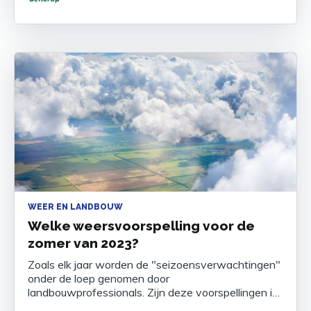
Isagri zich als marktleider in Europa voor
samenwerkende agrometeorologische
WEER EN LANDBOUW
Welke weersvoorspelling voor de
zomer van 2023?
Zoals elk jaar worden de "seizoensverwachtingen"
onder de loep genomen door
landbouwprofessionals. Zijn deze voorspellingen in
de winterperiode minder interessant, in het warme