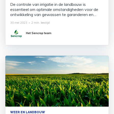
De controle van irrigatie in de landbouw is
essentieel om optimale omstandigheden voor de
ontwikkeling van gewassen te garanderen en
tegelijkertijd het waterverbruik te beperken. In
30 mei 2023
•
2 min. leestijd
2022 presenteert Sencrop haar innovatieve en
gepatenteerde oplossing voor de landbouwsector:
Het Sencrop team
de pyranometer; Solarcrop. Deze maakt deel uit
van de Sencrop-oplossing voor irrigatiebeheer,
WEER EN LANDBOUW