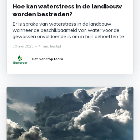
Hoe kan waterstress in de landbouw
worden bestreden?
Er is sprake van waterstress in de landbouw
wanneer de beschikbaarheid van water voor de
gewassen onvoldoende is om in hun behoeften te
voorzien (de vraag naar water is groter dan de
30 mei 2023
•
4 min. leestijd
beschikbare hulpbronnen). Dit kan negatieve
gevolgen hebben voor hun groei en ontwikkeling.
Het Sencrop team
Deze stress kan worden veroorzaakt door