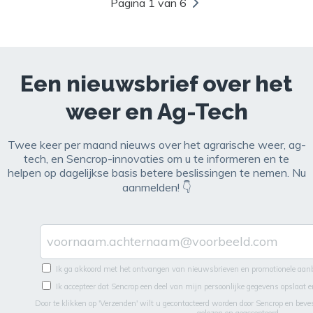
Pagina 1 van 6
Een nieuwsbrief over het
weer en Ag-Tech
Twee keer per maand nieuws over het agrarische weer, ag-
tech, en Sencrop-innovaties om u te informeren en te
helpen op dagelijkse basis betere beslissingen te nemen. Nu
aanmelden! 👇
Ik ga akkoord met het ontvangen van nieuwsbrieven en promotionele aan
Ik accepteer dat Sencrop een deel van mijn persoonlijke gegevens opslaat 
Door te klikken op 'Verzenden' wilt u gecontacteerd worden door Sencrop en beve
gelezen en geaccepteerd.