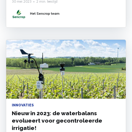
30 mei 2023
•
2 min. leestijd
seizoen zijn ze voor sommigen essentieel.
Binnenkort is het een jaar geleden dat de zomer
Het Sencrop team
van 2022 plaatsvond. Het was de heetste zomer
die ooit
INNOVATIES
Nieuw in 2023: de waterbalans
evolueert voor gecontroleerde
irrigatie!